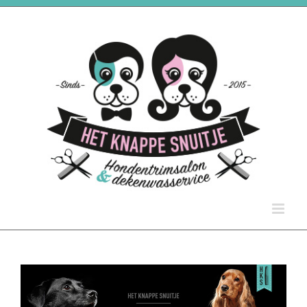
Ga
naar
inhoud